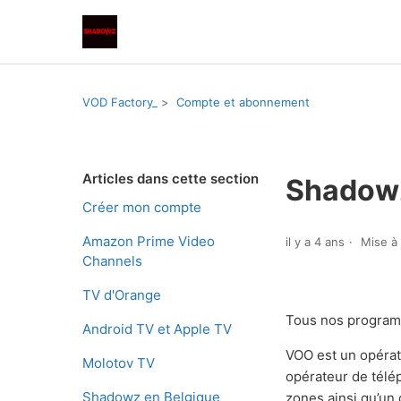
VOD Factory_
Compte et abonnement
Articles dans cette section
Shadowz
Créer mon compte
Amazon Prime Video
il y a 4 ans
Mise à 
Channels
TV d'Orange
Tous nos programm
Android TV et Apple TV
VOO est un opérate
Molotov TV
opérateur de télé
Shadowz en Belgique
zones ainsi qu’un